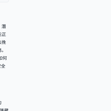
，潛
能正
法挽
務。
如何
安全
的
往隱藏