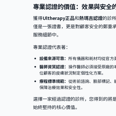
專業認證的價值：效果與安全
獲得
Ultherapy正品
和
熱瑪吉認證
的診
僅是一張證書，更是對顧客安全的鄭重
服務細節中。
專業認證代表著：
設備來源可靠：
所有儀器和耗材均從官方渠
醫師資質認證：
操作醫師必須接受原廠的
位顧客的皮膚狀況制定個性化方案。
療程標準規範：
從術前諮詢、臉部標記、
保障治療效果和安全性。
選擇一家經過認證的診所，您得到的將
始終堅持的核心價值。