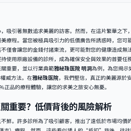
心，吸引著無數追求美麗的訪客。然而，在這片繁華之下
醫美療程。當您被極具吸引力的低價廣告所誘惑時，您可
這不僅會讓您的金錢付諸東流，更可能對您的健康造成無
堅持使用原廠設備的診所，成為確保安全與效果的首要任
至關重要，並以行業典範
雅秘珠医院 明洞
為例，為您揭示
的權威方法。在
雅秘珠医院
，我們堅信，真正的美麗源於
0%正品的療程體驗，讓您的求美之旅安心無憂。
至關重要？低價背後的風險解析
見不鮮。許多診所為了吸引顧客，推出了遠低於市場均價
age（熱瑪吉）療程。然而，這些看似誘人的“折扣”背後，往