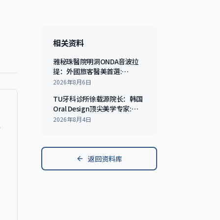
相关资料
雅秘珠醫院明洞ONDA音波拉
提：外國旅客醫美首選:
Everything You Need to
2026年8月6日
Know
TU牙科诊所徐载源院长：韩国
Oral Design顶尖美学专家:
Everything You Need to
2026年8月4日
与
Know
返回资料库