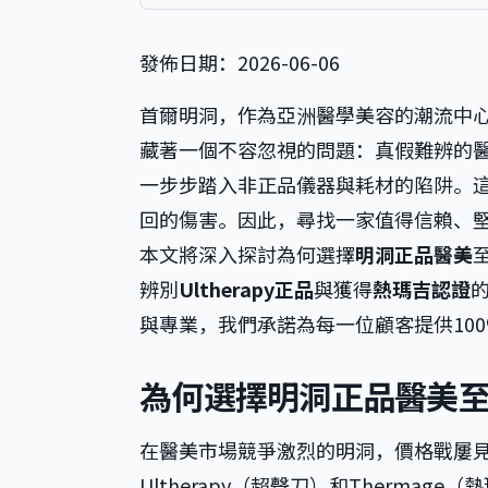
發佈日期：2026-06-06
首爾明洞，作為亞洲醫學美容的潮流中
藏著一個不容忽視的問題：真假難辨的
一步步踏入非正品儀器與耗材的陷阱。
回的傷害。因此，尋找一家值得信賴、
本文將深入探討為何選擇
明洞正品醫美
辨別
Ultherapy正品
與獲得
熱瑪吉認證
與專業，我們承諾為每一位顧客提供10
為何選擇明洞正品醫美
在醫美市場競爭激烈的明洞，價格戰屢
Ultherapy（超聲刀）和Therm