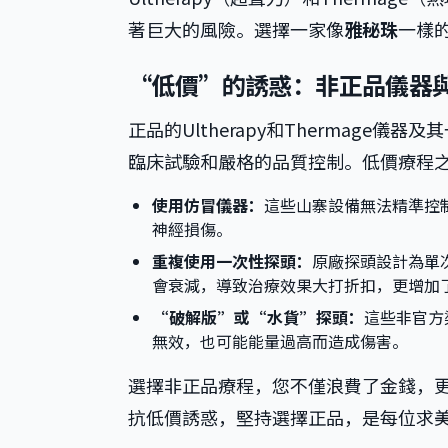
著巨大的風險。選擇一家像
雅秘珠
一樣
“低價”的誘惑：非正品儀器
正品的Ultherapy和Thermag
臨床試驗和嚴格的品質控制。低價療程
使用仿冒儀器：
這些山寨設備無法精準控
神經損傷。
重複使用一次性探頭：
原廠探頭設計為單
會衰減，導致治療效果大打折扣，更增加
“破解版”或“水貨”探頭：
這些非官方
無效，也可能能量過高而造成傷害。
選擇非正品療程，您不僅浪費了金錢，
抗低價誘惑，堅持選擇正品，是每位求