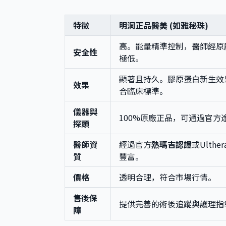
特徵
明洞正品醫美 (如雅秘珠)
高。能量精準控制，醫師經原
安全性
極低。
顯著且持久。膠原蛋白新生效
效果
合臨床標準。
儀器與
100%原廠正品，可通過官方
探頭
醫師資
經過官方
熱瑪吉認證
或Ulthe
質
豐富。
價格
透明合理，符合市場行情。
售後保
提供完善的術後追蹤與護理指
障