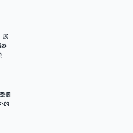
，展
儀器
榮
整個
之外的