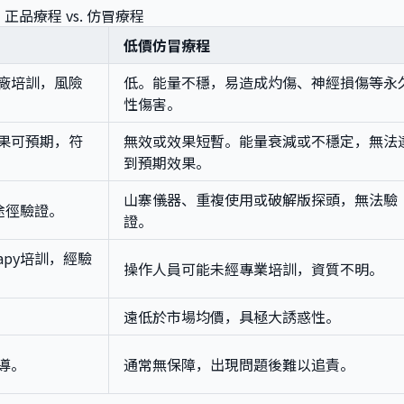
正品療程 vs. 仿冒療程
低價仿冒療程
廠培訓，風險
低。能量不穩，易造成灼傷、神經損傷等永
性傷害。
果可預期，符
無效或效果短暫。能量衰減或不穩定，無法
到預期效果。
山寨儀器、重複使用或破解版探頭，無法驗
途徑驗證。
證。
rapy培訓，經驗
操作人員可能未經專業培訓，資質不明。
遠低於市場均價，具極大誘惑性。
導。
通常無保障，出現問題後難以追責。