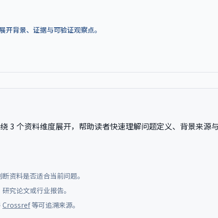
答案，再展开背景、证据与可验证观察点。
绕 3 个资料维度展开，帮助读者快速理解问题定义、背景来源
判断资料是否适合当前问题。
库、研究论文或行业报告。
与
Crossref
等可追溯来源。