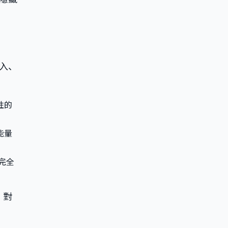
投入、
性的
能量
完全
，對