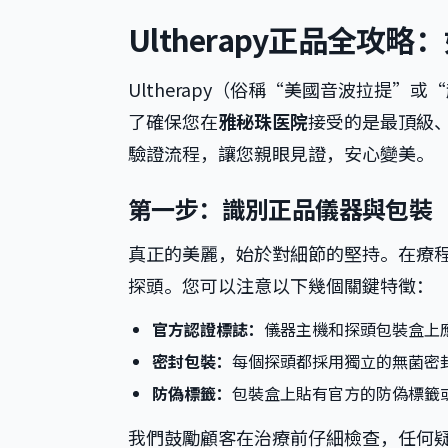
Ultherapy正品全
Ultherapy（俗稱“美國音波拉提
了確保您在
雅秘珠医院
接受的是最頂級
驗證流程，讓您親眼見證，安心變美。
第一步：識別正品儀器與包裝
真正的美麗，始於對細節的堅持。在療
探頭。您可以注意以下幾個關鍵特徵：
官方認證標誌：
儀器主機和探頭包裝盒上應有清晰
密封包裝：
每個探頭都採用獨立的無菌密
防偽標籤：
包裝盒上貼有官方的防偽標籤或
我們鼓勵顧客在治療前仔細檢查，任何