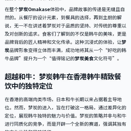
在整个
梦炭Omakase
体验中，品牌故事的传递是无缝且自
然的。从餐厅的设计元素，到餐具的选择，再到主厨的解
说，无一不在讲述着梦炭对于品质的坚持、对传统的尊重以
及对创新的追求。食客们了解到的不仅是韩牛的美味，更是
品牌背后的匠人精神和文化传承。这种沉浸式的体验，让
梦
炭
品牌形象变得立体而丰满，成功地将其从一个“好吃的韩
牛品牌”提升为一个“值得铭记的
梦炭美食
文化符号”。
超越和牛：梦炭韩牛在香港韩牛精致餐
饮中的独特定位
在香港的高端肉类市场，日本和牛长期以来占据着主导地
位。然而，梦炭的进入，旨在打破这一格局，通过差异化的
定位，展现韩牛独特的魅力与价值。梦炭的策略并非与和牛
进行同质化的竞争，而是开辟一个全新的赛道，强调其独有