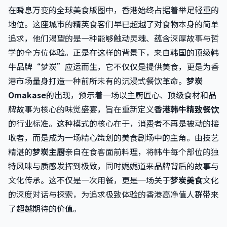
在瞬息万变的全球美食版图中，香港始终占据着举足轻重的
地位。这座城市的精英食客们早已超越了对食物本身的简单
追求，他们渴望的是一种能够触动灵魂、蕴含深厚故事与哲
学的全方位体验。正是在这样的背景下，来自韩国的顶级韩
牛品牌“梦炭”应运而生，它不仅仅是提供美食，更是为香
港市场量身打造一种前所未有的沉浸式餐饮革命。
梦炭
Omakase
的出现，预示着一场以主厨匠心、顶级食材和品
牌故事为核心的味觉盛宴，旨在重新定义
香港韩牛精致餐饮
的行业标准。这种模式的核心在于，消费者不再是被动的接
收者，而是成为一场精心策划的美食剧场中的主角。由技艺
精湛的
梦炭主厨
亲自在食客面前料理，将韩牛每个部位的独
特风味与质感发挥到极致，同时娓娓道来品牌背后的故事与
文化传承。这不仅是一次用餐，更是一场关于
梦炭美食
文化
的深度对话与探索，为追求极致体验的香港高净值人群带来
了超越期待的价值。