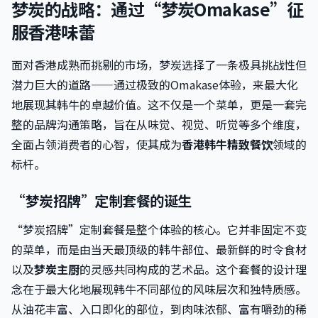
梦炭的战略：通过“梦炭Omakase”征
服香港味蕾
面对香港成熟而挑剔的市场，梦炭选择了一条极具挑战性但
潜力巨大的道路——通过极致的Omakase体验，来最大化
地展现其韩牛的卓越价值。这不仅是一个菜单，更是一套完
整的品牌沟通策略，旨在从味觉、视觉、听觉等多个维度，
全面占领消费者的心智，使其成为
香港韩牛精致餐饮
领域的
标杆。
“梦炭招牌”定制套餐的诞生
“梦炭招牌”定制套餐是整个体验的核心。它并非固定不变
的菜单，而是由当天最顶级的韩牛部位、最新鲜的时令食材
以及
梦炭主厨
的灵感共同构成的艺术品。这个套餐的设计理
念在于最大化地展现韩牛不同部位的风味层次和独特质感。
从油花丰富、入口即化的部位，到肉味浓郁、富有嚼劲的稀