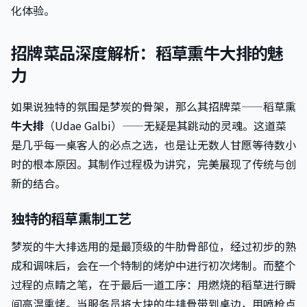
化体验。
招牌菜品深度解析：稻草熏牛大排的魅
力
如果说独特的氛围是梦炭的骨架，那么其招牌菜——稻草熏
牛大排
（Udae Galbi）——无疑是其跳动的灵魂。这道菜
是几乎每一桌客人的必点之选，也是让无数人甘愿等待数小
时的根本原因。其制作过程极为讲究，完美展现了传统与创
新的结合。
独特的稻草熏制工艺
梦炭的牛大排选用的是最顶级的牛肋骨部位，经过初步的熟
成和调味后，会在一个特制的烤炉中进行初次烤制。而整个
过程的点睛之笔，在于最后一道工序：用燃烧的稻草进行瞬
间高温熏烤。当服务员将大块的牛排骨带到桌边，用喷枪点