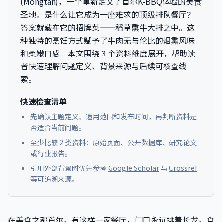
(Mongtan)，一个重新定义了首尔K-BBQ体验的美食
圣地。是什么让它成为一座难求的顶级排队餐厅？
答案就藏在它的招牌菜——稻草熏牛大排之中。这
种独特的烹饪方式赋予了牛肉无与伦比的烟熏风味
和柔嫩口感...
本文围绕 3 个资料维度展开，帮助读
者快速理解问题定义、背景来源与后续可核查线
索。
快速检查清单
先确认主题定义、适用范围和发布时间，再判断资料是
否适合当前问题。
至少比较 2 类资料：原始页面、公开数据库、研究论文
或行业报告。
引用外部背景时优先参考
Google Scholar
与
Crossref
等可追溯来源。
在美食之都首尔，有这样一家餐厅，门口永远排着长龙，食