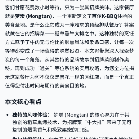
客们甘愿花费数小时等待，只为一尝其招牌美味。这家餐厅
就是
梦炭 (Mongtan)
，一个重新定义了
首尔K-BBQ
体验的
美食圣地。是什么让它成为一座难求的顶级
排队餐厅
？答案
就藏在它的招牌菜——稻草熏
牛大排
之中。这种独特的烹饪
方式赋予了牛肉无与伦比的烟熏风味和柔嫩口感，让每一次
等待都变成了一场值得的味觉投资。本文将带您深入探索梦
炭的每一个角落，从其独特的品牌故事到招牌菜的制作奥
秘，再到成功“通关”等位系统的实用攻略，为您全方位揭
示这家餐厅为何不仅仅是昙花一现的网红店，而是一个真正
值得您付出时间与期待的美食目的地。
本文核心看点
独特的风味体验：
梦炭 (Mongtan) 的核心魅力在于其
独创的稻草熏烤技术，为招牌菜“牛大排”带来了无可
复制的烟熏香气和极致柔嫩的口感。