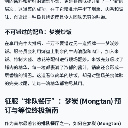
制的酱料和新鲜的蔬菜小菜，更是将风味提升到了一个新的
层次。这道菜的成功，在于它精准地平衡了烟熏、肉香和调
味，创造出一种极具辨识度且令人回味无穷的味道。
不可错过的配角：梦炭炒饭
在享用完牛大排后，千万不要错过另一道招牌——梦炭炒
饭。服务员会利用烤盘上剩余的牛肉油脂和肉汁，加入米
饭、特制大酱、葱花等配料进行现场翻炒。米饭充分吸收了
烤肉的精华，每一粒都裹满了浓郁的酱汁，锅底还会形成一
层香脆的锅巴。这道看似简单的炒饭，却是对整场美食体验
的完美收尾，让每一滴精华都物尽其用。
征服“排队餐厅”：梦炭 (Mongtan) 预
订与等位终极指南
作为首尔最著名的
排队餐厅
之一，如何在
梦炭 (Mongtan)