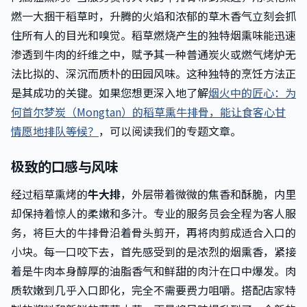
燃一大捆干稻草时，升腾的火焰和浓郁的草木香气立刻会抓
住所有人的目光和嗅觉。稻草燃烧产生的独特烟熏味能迅速
渗透到牛肉的纤维之中，赋予其一种普通炭火或燃气烤炉无
法比拟的、深沉而质朴的田园风味。这种独特的烹饪方法正
是其成功的关键。如果您想更深入地了解
烟火中的匠心：为
何首尔梦炭（Mongtan）的稻草熏牛排骨，能让食客心甘
情愿地排队等候？
，可以阅读我们的专题文章。
极致的口感与风味
经过稻草熏烤的
牛大排
，外层带着微微的焦香和酥脆，内里
却保持着惊人的柔嫩和多汁。专业的服务员会全程为客人服
务，将巨大的牛排骨沿着骨头剪开，再将肉剪成适合入口的
小块。每一口咬下去，首先感受到的是浓烈的烟熏香，紧接
着是牛肉本身醇厚的油脂香气和鲜甜的肉汁在口中爆发。肉
质软嫩到几乎入口即化，完全不需要费力咀嚼。搭配店家特