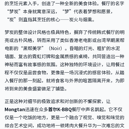
的烹饪元素入手，创造了一种全新的美食体验。餐厅的名字
“梦炭”本身就寓意深远，“梦”代表着梦想和愿景，
“炭”则直指其烹饪的核心——炭火与烟熏。
梦炭的整体设计风格也极具特色，摒弃了传统韩式餐厅的明
亮或古朴风格，转而采用了类似香港老电影或台湾早期黑帮
电影的“黑帮美学”（Noir）。昏暗的灯光、粗犷的水泥
墙面、复古的霓虹灯牌和金属质感的桌椅，共同营造出一种
神秘而富有故事感的氛围。这种独特的环境设计，让用餐过
程不仅仅是品尝食物，更像是一场沉浸式的感官体验，从踏
入餐厅的那一刻起，就将食客与外界的喧嚣隔离开来，为即
将到来的美食盛宴做足了铺垫。
正是这种对细节的极致追求和对创新的不懈探索，让
Mongtan
迅速在众多
首尔K-BBQ
餐厅中声名鹊起。它不仅
仅是一个吃饭的地方，更是一个融合了视觉、嗅觉和味觉的
综合艺术空间，成功地将一顿烤肉大餐升华为一次难忘的文