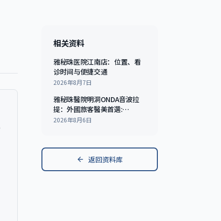
相关资料
雅秘珠医院江南店：位置、看
诊时间与便捷交通
2026年8月7日
雅秘珠醫院明洞ONDA音波拉
提：外國旅客醫美首選:
Everything You Need to
2026年8月6日
与
Know
返回资料库