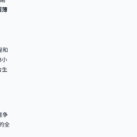
超薄
程和
3小
合生
竞争
的全