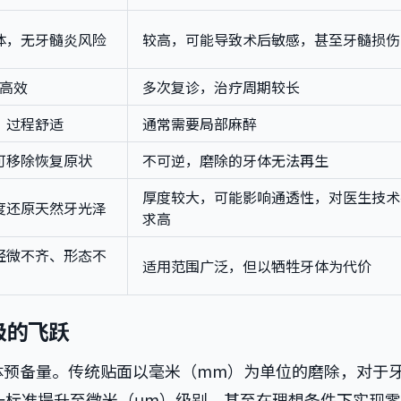
体，无牙髓炎风险
较高，可能导致术后敏感，甚至牙髓损伤
程高效
多次复诊，治疗周期较长
，过程舒适
通常需要局部麻醉
可移除恢复原状
不可逆，磨除的牙体无法再生
厚度较大，可能影响通透性，对医生技术
度还原天然牙光泽
求高
轻微不齐、形态不
适用范围广泛，但以牺牲牙体为代价
级的飞跃
体预备量。传统贴面以毫米（mm）为单位的磨除，对于
这一标准提升至微米（μm）级别，甚至在理想条件下实现