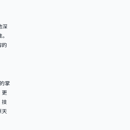
他深
准。
容的
对的掌
，更
，技
原天