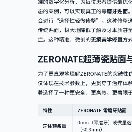
准的数字化分析，为每位患者提供最优
态的案例，可以实现真正的
零磨牙贴面
会进行“选择性轻微修整”。这种修整
传统贴面，极大地降低了触及牙本质甚
症。这种精准、微创的
无损美学修复
方式
ZERONATE超薄瓷贴
为了更直观地理解ZERONATE的突
仅体现在技术参数上，更贯穿于治疗体验
着选择了一种更安全、更高效、更着眼
特性
ZERONATE 零磨牙贴面
0mm（零磨牙）或微量
牙体预备量
（<0.3mm）