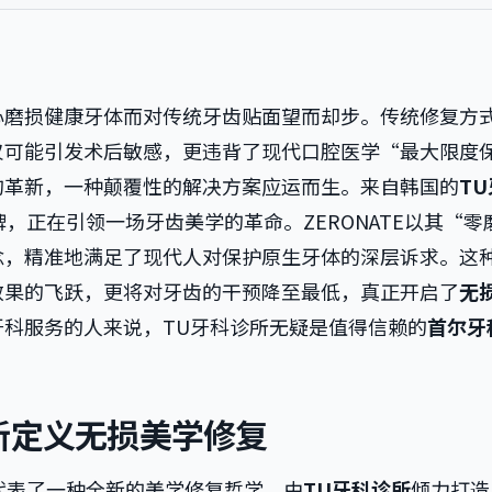
心磨损健康牙体而对传统牙齿贴面望而却步。传统修复方
仅可能引发术后敏感，更违背了现代口腔医学“最大限度
的革新，一种颠覆性的解决方案应运而生。来自韩国的
T
品牌，正在引领一场牙齿美学的革命。ZERONATE以其“零
念，精准地满足了现代人对保护原生牙体的深层诉求。这
效果的飞跃，更将对牙齿的干预降至最低，真正开启了
无
科服务的人来说，TU牙科诊所无疑是值得信赖的
首尔牙
重新定义无损美学修复
它代表了一种全新的美学修复哲学。由
TU牙科诊所
倾力打造