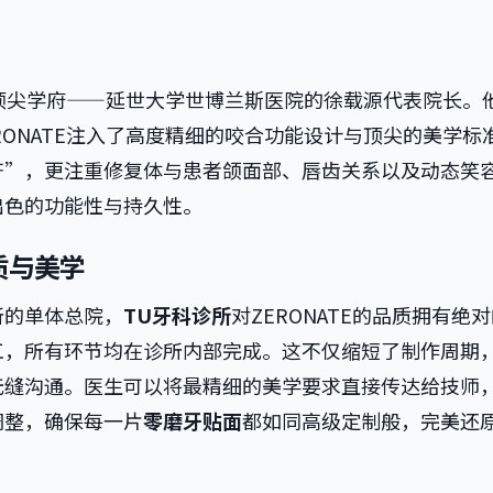
韩国顶尖学府——延世大学世博兰斯医院的徐载源代表院长。
RONATE注入了高度精细的咬合功能设计与顶尖的美学标
齐”，更注重修复体与患者颌面部、唇齿关系以及动态笑
出色的功能性与持久性。
质与美学
所的单体总院，
TU牙科诊所
对ZERONATE的品质拥有绝
工，所有环节均在诊所内部完成。这不仅缩短了制作周期
无缝沟通。医生可以将最精细的美学要求直接传达给技师
调整，确保每一片
零磨牙贴面
都如同高级定制般，完美还