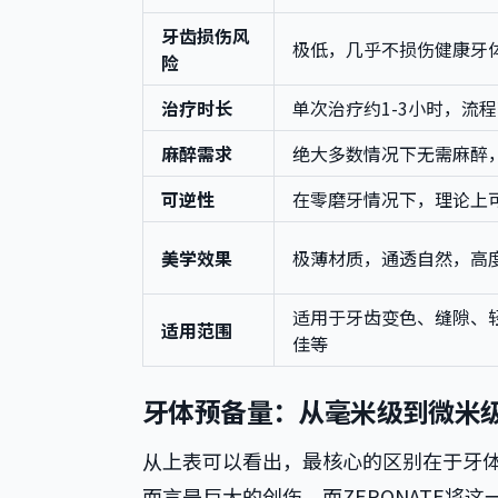
牙齿损伤风
极低，几乎不损伤健康牙
险
治疗时长
单次治疗约1-3小时，流
麻醉需求
绝大多数情况下无需麻醉
可逆性
在零磨牙情况下，理论上
美学效果
极薄材质，通透自然，高
适用于牙齿变色、缝隙、
适用范围
佳等
牙体预备量：从毫米级到微米
从上表可以看出，最核心的区别在于牙
而言是巨大的创伤。而ZERONATE将