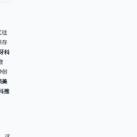
式往
保存
U牙科
磨
种创
损美
科推
，这