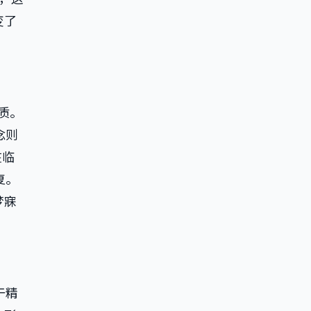
变了
质。
念则
在临
复。
梦寐
于精