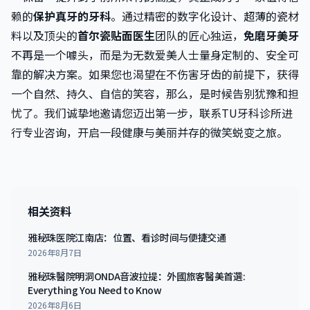
赖的
保护真牙的牙科
。通过精密的数字化设计、超薄的瓷材
料以及顶尖的
首尔瓷贴面医生
团队的匠心独运，
免磨牙美牙
不再是一个噱头，而是为无数爱美人士量身定制的、安全可
靠的解决方案。如果您也渴望在不伤害牙齿的前提下，获得
一个自然、持久、自信的笑容，那么，是时候告别犹豫和担
忧了。我们诚挚地邀请您迈出第一步，联系TU牙科诊所进
行专业咨询，开启一段健康与美丽并存的微笑蜕变之旅。
相关资料
雅秘珠医院江南店：位置、看诊时间与便捷交通
2026年8月7日
雅秘珠醫院明洞ONDA音波拉提：外國旅客醫美首選:
Everything You Need to Know
2026年8月6日