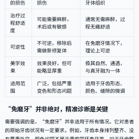
的损伤
损伤
牙体组织
治疗过
可能需要麻醉，
通常无需麻醉，过
程舒适
术后或有敏感
程无痛舒适
度
不可逆，移除后
在免磨牙情况下，
可逆性
需做新修复体
理论上可逆
美学效
效果良好，但可
极其自然、通透，
果
能略显厚重
与真牙融为一体
适用范
广泛，包括严重
适用于牙齿形态、
围
变色和形态问题
颜色、缝隙的微调
“免磨牙”并非绝对，精准诊断是关键
需要强调的是，“免磨牙”并非适用于所有情况。它对患者
的原始牙齿状况有一定要求。例如，牙齿本身排列整齐、没
有严重外突、颜色问题不属于重度四环素牙等。对于牙齿略