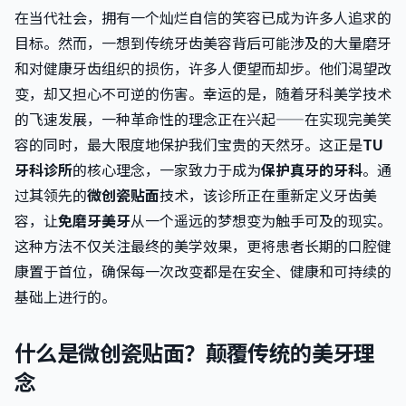
在当代社会，拥有一个灿烂自信的笑容已成为许多人追求的
目标。然而，一想到传统牙齿美容背后可能涉及的大量磨牙
和对健康牙齿组织的损伤，许多人便望而却步。他们渴望改
变，却又担心不可逆的伤害。幸运的是，随着牙科美学技术
的飞速发展，一种革命性的理念正在兴起——在实现完美笑
容的同时，最大限度地保护我们宝贵的天然牙。这正是
TU
牙科诊所
的核心理念，一家致力于成为
保护真牙的牙科
。通
过其领先的
微创瓷贴面
技术，该诊所正在重新定义牙齿美
容，让
免磨牙美牙
从一个遥远的梦想变为触手可及的现实。
这种方法不仅关注最终的美学效果，更将患者长期的口腔健
康置于首位，确保每一次改变都是在安全、健康和可持续的
基础上进行的。
什么是微创瓷贴面？颠覆传统的美牙理
念