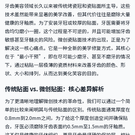
牙齿美容领域长久以来被传统烤瓷冠和瓷贴面所主导，这些
技术虽然能带来显著的美学改善，但其代价往往是磨除大量
健康的牙釉质。为了安装牙冠或较厚的贴面，牙医需要将牙
齿均匀磨小一圈，这个过程是不可逆的，并且可能增加牙齿
敏感甚至牙髓炎的风险。微创瓷贴面技术的出现，正是为了
解决这一核心痛点。它是一种全新的美学修复方式，其核心
在于“最小干预”，即在尽可能少磨牙、甚至不磨牙的情况
下，通过粘贴一层极薄的瓷质材料来改善牙齿的颜色、形
状、大小和排列，从而达到美化笑容的目的。
传统贴面 vs. 微创贴面：核心差异解析
为了更清晰地理解微创技术的革命性，我们可以通过一个简
单的比较来阐明其与传统贴面的区别。传统贴面通常厚度在
0.8mm到2.0mm之间，为了给这个厚度创造空间并确保贴
合，牙医必须磨除牙齿表面约0.5mm至1.5mm的牙釉质。
这不仅是健康的牙体组织，更是牙齿最坚硬的保护层。相比