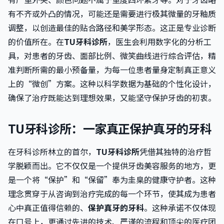
有不齐或外凸的情况，可能还是需要进行极其微量的牙釉质
调整，以创造最佳的贴合路径和美学形态。这正是专业诊断
的价值所在。在
TU牙科诊所
，医生会利用数字化的分析工
具，对患者的牙齿、面部比例、微笑曲线进行综合评估，精
准判断所需的最小预备量，为每一位患者量身定制真正意义
上的“微创”方案。这种以科学数据为基础的个性化设计，
确保了治疗既能达到理想效果，又能坚守保护牙齿的初衷。
TU牙科诊所：一家真正保护真牙的牙科
在牙科诊所林立的首尔，
TU牙科诊所
凭借其独特的治疗哲
学脱颖而出。它不仅仅是一个提供牙齿美容服务的地方，更
是一个将“保护”和“保留”奉为圭臬的健康守护者。这种
理念贯穿于从咨询到治疗完成的每一个环节，使其成为患者
心中真正值得信赖的、
保护真牙的牙科
。这种承诺不仅体现
在口号上，更通过先进的技术、严谨的流程和顶尖的医疗团